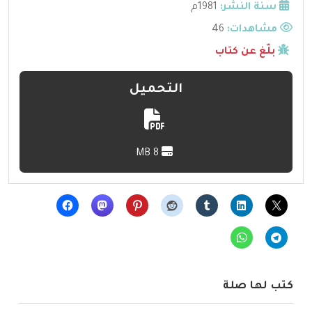
سنة النشر:
1981م
مشاهدات:
46
بلّغ عن كتاب
التحميل
8 MB
كتب لها صلة