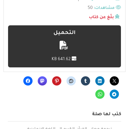
مشاهدات:
50
بلّغ عن كتاب
التحميل
641.62 KB
كتب لها صلة