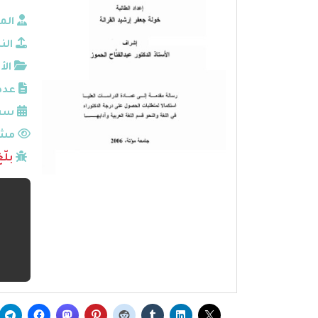
الم
الن
الأ
عدد
سنة
مشا
بلّ