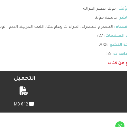
ؤلف:
خولة جعفر القرالة
اشر:
جامعة مؤته
قسام:
الشعر والشعراء
,
القراءات وعلومها
,
اللغة العربية
,
النحو
,
الوق
 الصفحات:
227
 النشر:
2006
هدات:
55
غ عن كتاب
التحميل
6.12 MB