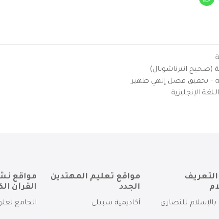
ة
ية (صحيح انترناشونال)
يزية – تحقيق فضل إلهي ظهير
لغة الإنجليزية
التعريف
مواقع تعليم المهتدين
مواقع نش
ام
الجدد
القرآن الك
بالإسلام للنصارى
أكاديمية سبيلي
الجامع لعلو