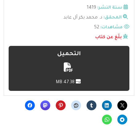
سنة النشر:
1419
المحقق:
د. محمد بكر آل عابد
مشاهدات:
52
بلّغ عن كتاب
التحميل
47.38 MB