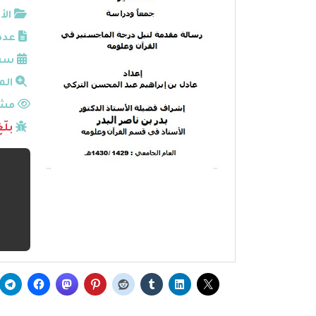
الأ
عدد
سنة
الم
مشا
بلّ