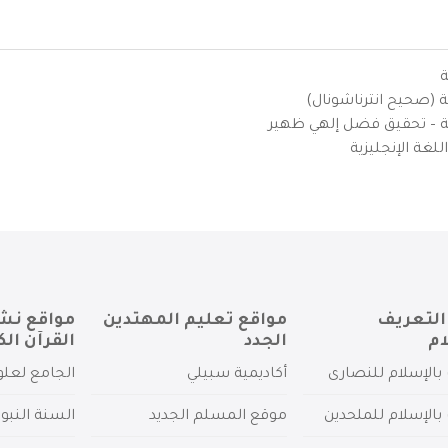
ة
ية (صحيح انترناشونال)
يزية – تحقيق فضل إلهي ظهير
لغة الإنجليزية
التعريف
مواقع تعليم المهتدين
مواقع نش
ام
الجدد
القرآن الك
بالإسلام للنصارى
أكاديمية سبيلي
الجامع لعلو
بالإسلام للملحدين
موقع المسلم الجديد
السنة النبو