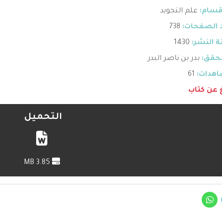
قسام:
علم التجويد
 الصفحات:
738
 النشر:
1430
حقق:
بدر بن ناصر البدر
هدات:
61
غ عن كتاب
التحميل
3.85 MB