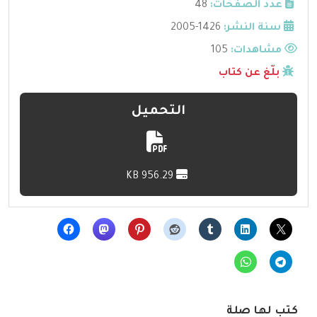
عدد الصفحات:
48
سنة النشر:
1426-2005
مشاهدات:
105
بلّغ عن كتاب
التحميل
956.29 KB
كتب لها صلة