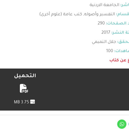
اشر:
الجامعة الاردنية
قسام:
التفسير وأصوله
,
كتب عامة (علوم أخرى)
 الصفحات:
290
 النشر:
2017
حقق:
جلال التميمي
هدات:
100
غ عن كتاب
التحميل
3.75 MB