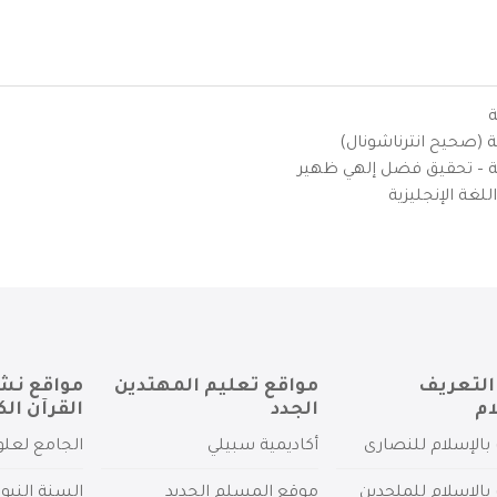
ة
ية (صحيح انترناشونال)
يزية – تحقيق فضل إلهي ظهير
لغة الإنجليزية
التعريف
مواقع تعليم المهتدين
مواقع نش
ام
الجدد
القرآن الك
بالإسلام للنصارى
أكاديمية سبيلي
الجامع لعلو
بالإسلام للملحدين
موقع المسلم الجديد
السنة النبو