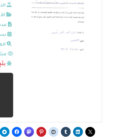
الن
الأ
عدد
سنة
الم
مشا
بلّ