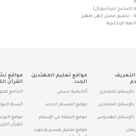
ة
ية (صحيح انترناشونال)
يزية – تحقيق فضل إلهي ظهير
لغة الإنجليزية
التعريف
مواقع تعليم المهتدين
مواقع نش
ام
الجدد
القرآن الك
بالإسلام للنصارى
أكاديمية سبيلي
الجامع لعلو
بالإسلام للملحدين
موقع المسلم الجديد
السنة النبو
 بالإسلام للهندوس
موقع الصلاة في الإسلام
موقع الترج
للقرآن الكري
يمان
موقع تعليم تفسير وتجويد