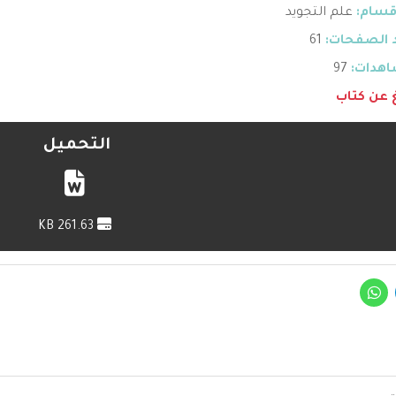
قسام:
علم التجويد
 الصفحات:
61
هدات:
97
غ عن كتاب
التحميل
261.63 KB