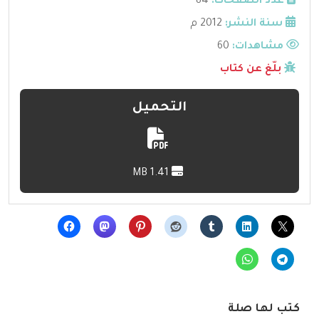
عدد الصفحات:
84
سنة النشر:
2012 م
مشاهدات:
60
بلّغ عن كتاب
التحميل
1.41 MB
كتب لها صلة