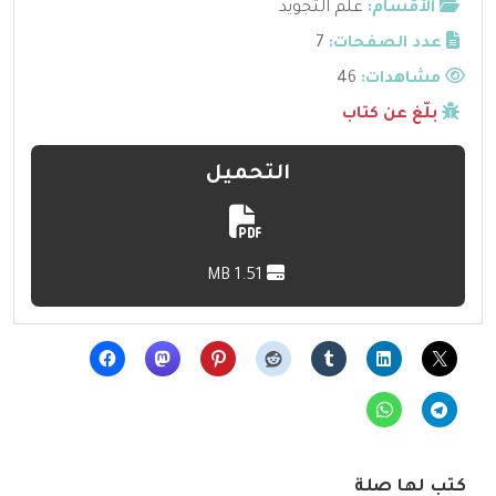
الأقسام:
علم التجويد
عدد الصفحات:
7
مشاهدات:
46
بلّغ عن كتاب
التحميل
1.51 MB
كتب لها صلة