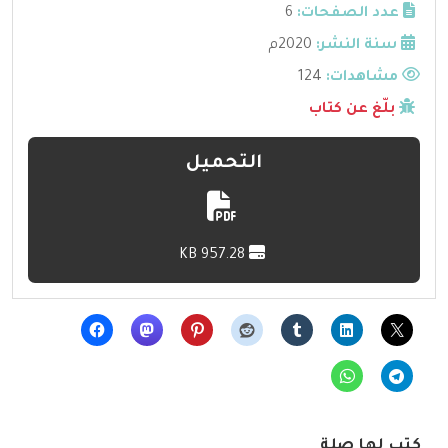
عدد الصفحات:
6
سنة النشر:
2020م
مشاهدات:
124
بلّغ عن كتاب
التحميل
957.28 KB
كتب لها صلة