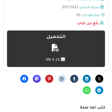
سنة النشر:
1433-2012
مشاهدات:
89
بلّغ عن كتاب
التحميل
4.24 MB
كتب لها صلة