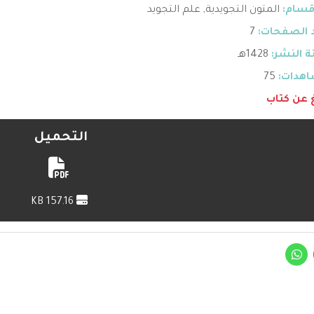
قسام:
المتون التجويدية
,
علم التجويد
 الصفحات:
7
 النشر:
1428هـ
هدات:
75
غ عن كتاب
التحميل
157.16 KB