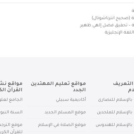
ة
ية (صحيح انترناشونال)
يزية – تحقيق فضل إلهي ظهير
لغة الإنجليزية
التعريف
مواقع تعليم المهتدين
مواقع نش
ام
الجدد
القرآن الك
بالإسلام للنصارى
أكاديمية سبيلي
الجامع لعلو
بالإسلام للملحدين
موقع المسلم الجديد
السنة النبو
 بالإسلام للهندوس
موقع الصلاة في الإسلام
موقع الترج
للقرآن الكري