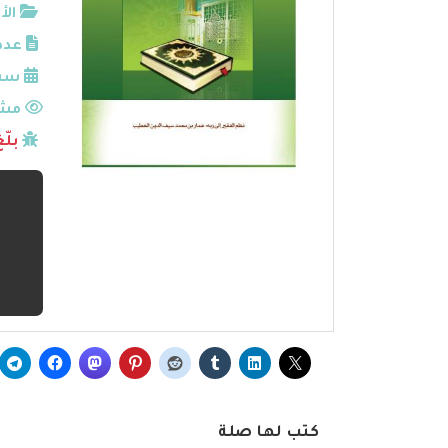
الأ
عدد
سنة
مشا
بلّ
كتب لها صلة