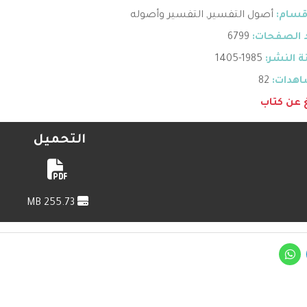
قسام:
أصول التفسير
,
التفسير وأصوله
 الصفحات:
6799
 النشر:
1985-1405
هدات:
82
غ عن كتاب
التحميل
255.73 MB