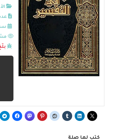
الأ
عدد
سنة
مشا
بلّ
كتب لها صلة