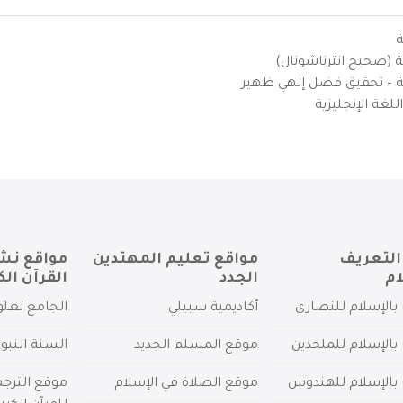
ة
ية (صحيح انترناشونال)
يزية – تحقيق فضل إلهي ظهير
لغة الإنجليزية
التعريف
مواقع تعليم المهتدين
مواقع نش
ام
الجدد
القرآن الك
بالإسلام للنصارى
أكاديمية سبيلي
الجامع لعلو
بالإسلام للملحدين
موقع المسلم الجديد
السنة النبو
 بالإسلام للهندوس
موقع الصلاة في الإسلام
موقع الترج