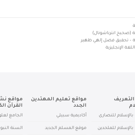
ة
ية (صحيح انترناشونال)
يزية – تحقيق فضل إلهي ظهير
لغة الإنجليزية
التعريف
مواقع تعليم المهتدين
مواقع نش
ام
الجدد
القرآن الك
بالإسلام للنصارى
أكاديمية سبيلي
الجامع لعلو
بالإسلام للملحدين
موقع المسلم الجديد
السنة النبو