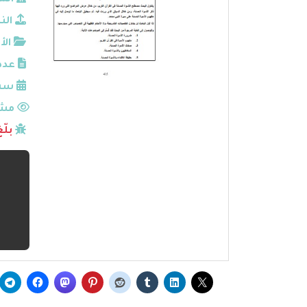
الم
الن
الأ
عدد
سنة
مشا
بلّ