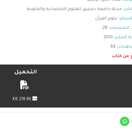
ؤلف:
عماد الدين الرشيد
اشر:
مجلة جامعة دمشق للعلوم الاقتصادية والقانونية
قسام:
علوم القرآن
 الصفحات:
28
 النشر:
2010
هدات:
84
غ عن كتاب
التحميل
218.86 KB