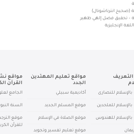
ة
ية (صحيح انترناشونال)
يزية – تحقيق فضل إلهي ظهير
لغة الإنجليزية
التعريف
مواقع تعليم المهتدين
مواقع نش
ام
الجدد
القرآن الك
بالإسلام للنصارى
أكاديمية سبيلي
الجامع لعلو
بالإسلام للملحدين
موقع المسلم الجديد
السنة النبو
 بالإسلام للهندوس
موقع الصلاة في الإسلام
موقع الترج
للقرآن الكري
يمان
موقع تعليم تفسير وتجويد