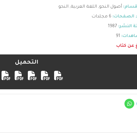
قسام:
أصول النحو
,
اللغة العربية
,
النحو
 الصفحات:
6 مجلدات
 النشر:
1987
هدات:
91
غ عن كتاب
التحميل