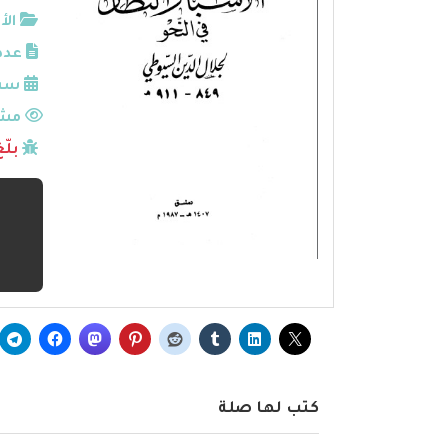
الأ
عدد
سنة
مشا
بلّ
كتب لها صلة