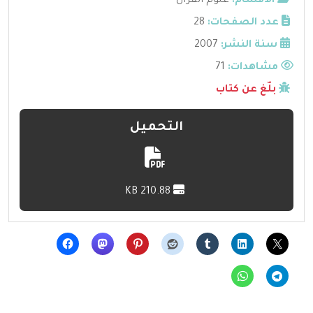
الأقسام:
علوم القرآن
عدد الصفحات:
28
سنة النشر:
2007
مشاهدات:
71
بلّغ عن كتاب
التحميل
210.88 KB