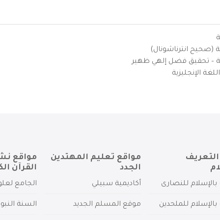
ة
ية (صحيح انترناشونال)
يزية – تحقيق فضل إلهي ظهير
لغة الإنجليزية
التعريف
مواقع تعليم المهتدين
مواقع نش
ام
الجدد
القرآن الك
بالإسلام للنصارى
أكاديمية سبيلي
الجامع لعلو
بالإسلام للملحدين
موقع المسلم الجديد
السنة النبو