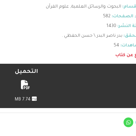
قسام:
البحوث والرسائل العلمية
,
علوم القرآن
 الصفحات:
582
 النشر:
1430
حقق:
بدر ناصر البدر \ حسن الحفظي .
هدات:
54
غ عن كتاب
التحميل
7.74 MB