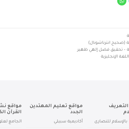
ة
ية (صحيح انترناشونال)
يزية – تحقيق فضل إلهي ظهير
لغة الإنجليزية
التعريف
مواقع تعليم المهتدين
مواقع نش
ام
الجدد
القرآن الك
بالإسلام للنصارى
أكاديمية سبيلي
الجامع لعلو