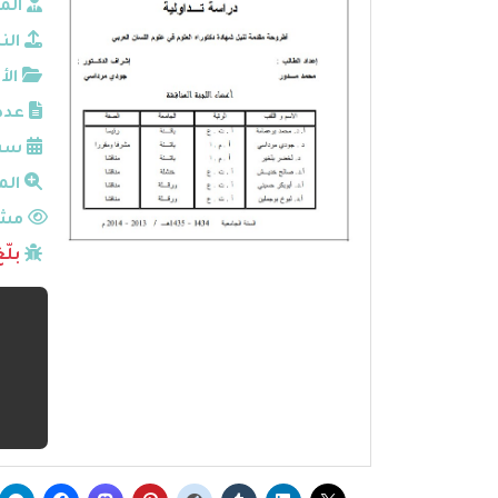
الم
الن
الأ
عدد
سنة
الم
مشا
بلّ