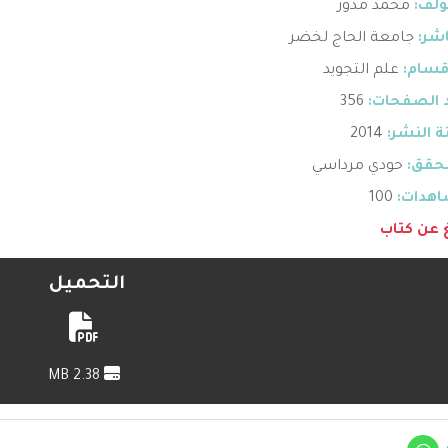
ؤلف:
محمد مدور
اشر:
جامعة الحاج لخضر
قسام:
علم التجويد
 الصفحات:
356
 النشر:
2014
حقق:
حودي مرداسي
هدات:
100
غ عن كتاب
التحميل
2.38 MB