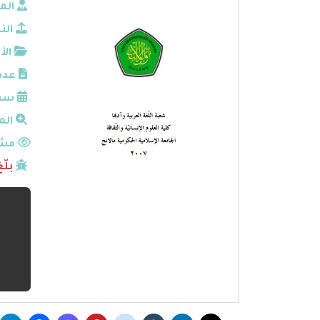
الم
الن
الأ
عدد
سنة
الم
مشا
بلّ