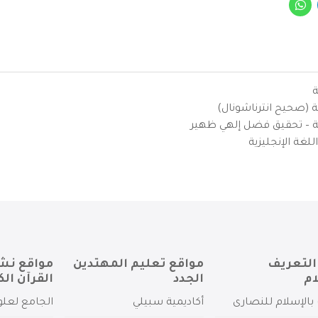
ة
ية (صحيح انترناشونال)
يزية – تحقيق فضل إلهي ظهير
لغة الإنجليزية
التعريف
مواقع تعليم المهتدين
مواقع نش
ام
الجدد
القرآن الك
بالإسلام للنصارى
أكاديمية سبيلي
الجامع لعلو