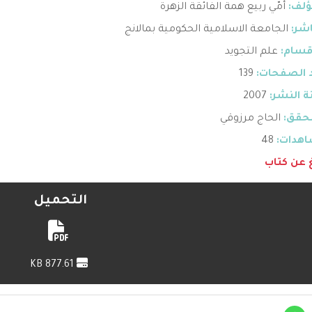
ؤلف:
أمّي ربيع همة الفائقة الزهرة
اشر:
الجامعة الاسلامية الحكومية بمالانج
قسام:
علم التجويد
 الصفحات:
139
 النشر:
2007
حقق:
الحاج مرزوقي
هدات:
48
غ عن كتاب
التحميل
877.61 KB