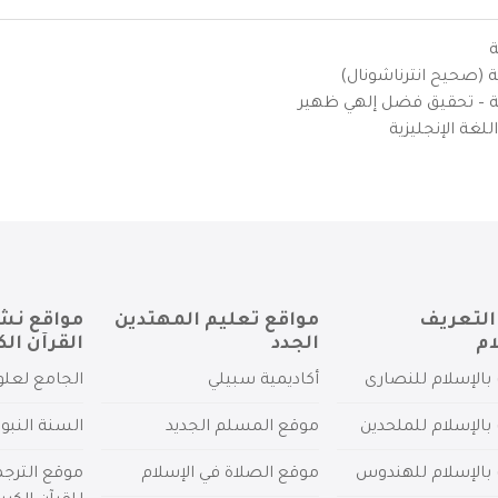
ة
ية (صحيح انترناشونال)
يزية – تحقيق فضل إلهي ظهير
لغة الإنجليزية
التعريف
مواقع تعليم المهتدين
مواقع نش
ام
الجدد
القرآن الك
بالإسلام للنصارى
أكاديمية سبيلي
الجامع لعلو
بالإسلام للملحدين
موقع المسلم الجديد
السنة النبو
 بالإسلام للهندوس
موقع الصلاة في الإسلام
موقع الترج