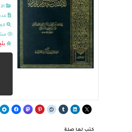
الأ
عدد
الم
مشا
بلّ
كتب لها صلة