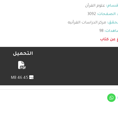
قسام:
علوم القرآن
 الصفحات:
3092
حقق:
مركز الدراسات القرآنيه
هدات:
98
غ عن كتاب
التحميل
46.45 MB