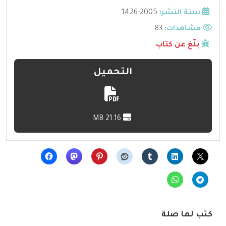
سنة النشر:
2005-1426
مشاهدات:
83
بلّغ عن كتاب
التحميل
21.16 MB
كتب لها صلة