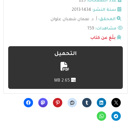
عدد الصفحات:
223
سنة النشر:
1434-2013
المحقق:
أ. د. نعمان شعبان علوان
مشاهدات:
159
بلّغ عن كتاب
التحميل
2.65 MB