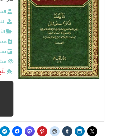
عنى الن
الم
الن
الأ
عدد
سنة
مشا
بلّ