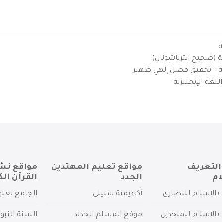
ة
ية (صحيح انترناشونال)
يزية – تحقيق فضل إلهي ظهير
لغة الإنجليزية
التعريف
مواقع تعليم المهتدين
مواقع نش
ام
الجدد
القرآن الك
بالإسلام للنصارى
أكاديمية سبيلي
الجامع لعلو
بالإسلام للملحدين
موقع المسلم الجديد
السنة النبو