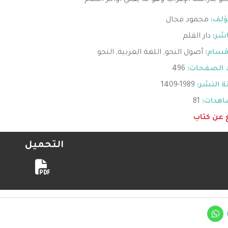
حو بدراسة الإعراب وهو ما يعني أواخر الكلام
ؤلف:
محمود فجال
اشر:
دار القلم
قسام:
أصول النحو
,
اللغة العربية
,
النحو
 الصفحات:
496
 النشر:
1989-1409
هدات:
81
غ عن كتاب
التحميل