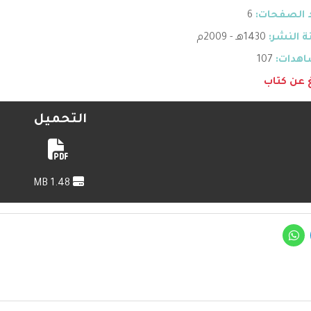
 الصفحات:
6
 النشر:
1430هـ - 2009م
هدات:
107
غ عن كتاب
التحميل
1.48 MB