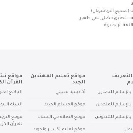
ة
ية (صحيح انترناشونال)
يزية – تحقيق فضل إلهي ظهير
لغة الإنجليزية
التعريف
مواقع تعليم المهتدين
مواقع نش
ام
الجدد
القرآن الك
بالإسلام للنصارى
أكاديمية سبيلي
الجامع لعلو
بالإسلام للملحدين
موقع المسلم الجديد
السنة النبو
 بالإسلام للهندوس
موقع الصلاة في الإسلام
موقع الترج
للقرآن الكري
يمان
موقع تعليم تفسير وتجويد