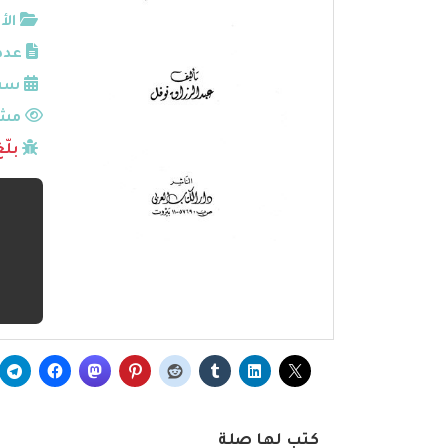
الأ
عدد
سنة
مشا
بلّ
كتب لها صلة