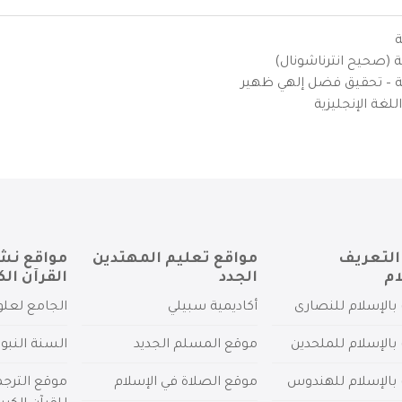
ة
ية (صحيح انترناشونال)
يزية – تحقيق فضل إلهي ظهير
لغة الإنجليزية
التعريف
مواقع تعليم المهتدين
مواقع نش
ام
الجدد
القرآن الك
بالإسلام للنصارى
أكاديمية سبيلي
الجامع لعلو
بالإسلام للملحدين
موقع المسلم الجديد
السنة النبو
 بالإسلام للهندوس
موقع الصلاة في الإسلام
موقع الترج