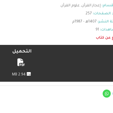
قسام:
إعجاز القرآن
,
علوم القرآن
 الصفحات:
257
 النشر:
1407هـ - 1987م
هدات:
91
غ عن كتاب
التحميل
2.94 MB