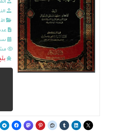
الم
الن
الأ
عدد
سنة
مشا
بلّ