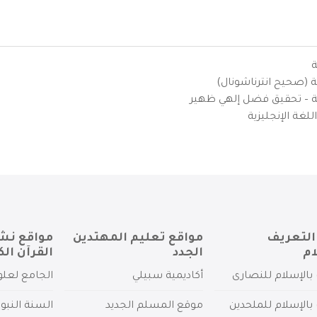
ة
ية (صحيح انترناشونال)
يزية – تحقيق فضل إلهي ظهير
لغة الإنجليزية
التعريف
مواقع تعليم المهتدين
مواقع نش
ام
الجدد
القرآن الك
بالإسلام للنصارى
أكاديمية سبيلي
الجامع لعلو
بالإسلام للملحدين
موقع المسلم الجديد
السنة النبو