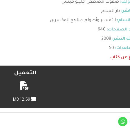
ؤلف:
صفوت مصطفى خليلو فيتش
اشر:
دار السلام
قسام:
التفسير وأصوله
,
مناهج المفسرين
 الصفحات:
640
 النشر:
2008
هدات:
50
غ عن كتاب
التحميل
12.59 MB