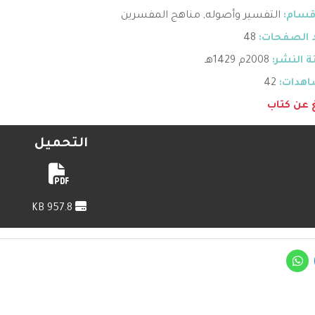
قسام:
التفسير وأصوله
,
مناهج المفسرين
 الصفحات:
48
 النشر:
2008م 1429هـ
هدات:
42
غ عن كتاب
التحميل
957.8 KB