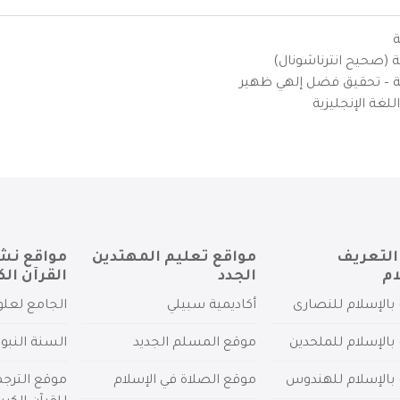
ة
ية (صحيح انترناشونال)
يزية – تحقيق فضل إلهي ظهير
لغة الإنجليزية
التعريف
مواقع تعليم المهتدين
مواقع نش
ام
الجدد
القرآن الك
بالإسلام للنصارى
أكاديمية سبيلي
الجامع لعلو
بالإسلام للملحدين
موقع المسلم الجديد
السنة النبو
 بالإسلام للهندوس
موقع الصلاة في الإسلام
موقع الترج