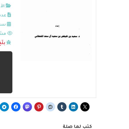
الأ
عدد
سنة
مشا
بلّ
كتب لها صلة