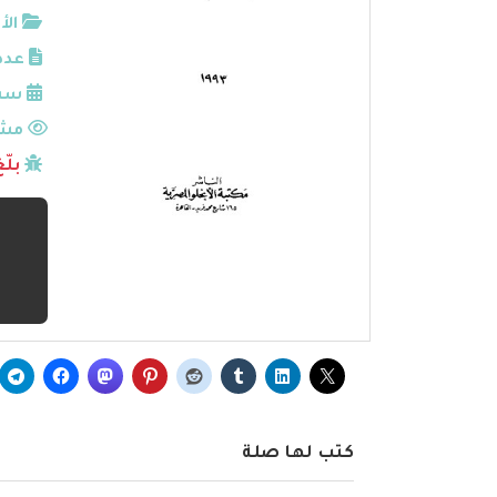
الأ
عدد
سنة
مشا
بلّ
كتب لها صلة