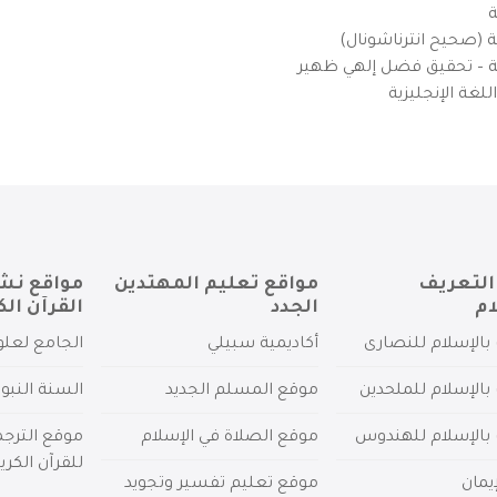
ة
ية (صحيح انترناشونال)
يزية – تحقيق فضل إلهي ظهير
لغة الإنجليزية
التعريف
مواقع تعليم المهتدين
مواقع نش
ام
الجدد
القرآن الك
بالإسلام للنصارى
أكاديمية سبيلي
الجامع لعلو
بالإسلام للملحدين
موقع المسلم الجديد
السنة النبو
 بالإسلام للهندوس
موقع الصلاة في الإسلام
موقع الترج
للقرآن الكري
يمان
موقع تعليم تفسير وتجويد