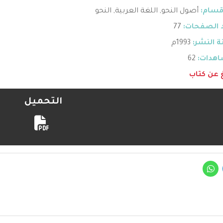
قسام:
أصول النحو
,
اللغة العربية
,
النحو
 الصفحات:
77
 النشر:
1993م
هدات:
62
غ عن كتاب
التحميل