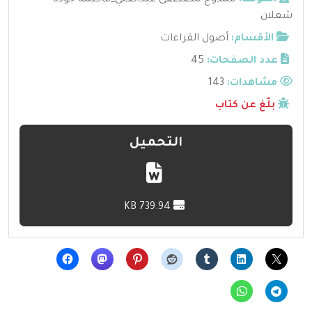
المؤلف:
ممدوح مصطفى عبدالغني_فاطمة جودة
شعلان
الأقسام:
أصول القراءات
عدد الصفحات:
45
مشاهدات:
143
بلّغ عن كتاب
التحميل
739.94 KB