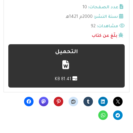
عدد الصفحات:
10
سنة النشر:
2000م 1421هـ
مشاهدات:
92
بلّغ عن كتاب
التحميل
81.41 KB