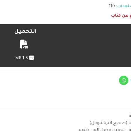
هدات:
110
غ عن كتاب
التحميل
1.5 MB
ة
ية (صحيح انترناشونال)
يزية – تحقيق فضل إلهي ظهير