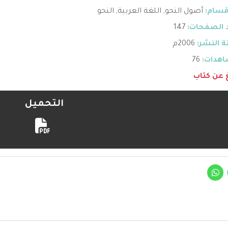
قسام:
أصول النحو
,
اللغة العربية
,
النحو
 الصفحات:
147
 النشر:
2006م
هدات:
76
غ عن كتاب
التحميل