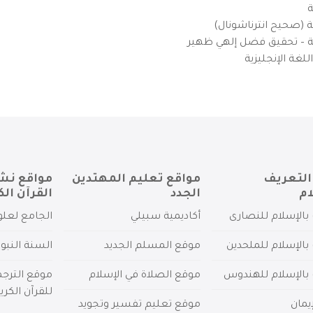
ة
ية (صحيح انترناشونال)
يزية – تحقيق فضل إلهي ظهير
لغة الإنجليزية
التعريف
مواقع تعليم المهتدين
مواقع نش
ام
الجدد
القرآن الك
بالإسلام للنصارى
أكاديمية سبيلي
الجامع لعلو
بالإسلام للملحدين
موقع المسلم الجديد
السنة النبو
 بالإسلام للهندوس
موقع الصلاة في الإسلام
موقع الترج
للقرآن الكري
يمان
موقع تعليم تفسير وتجويد