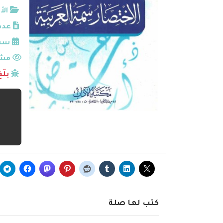
الأ
عدد
سنة
مشا
بلّ
كتب لها صلة