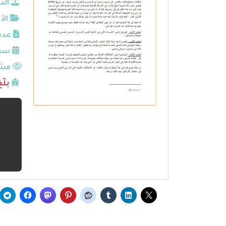
الن
الأ
عدد
سنة
مشا
بلّ