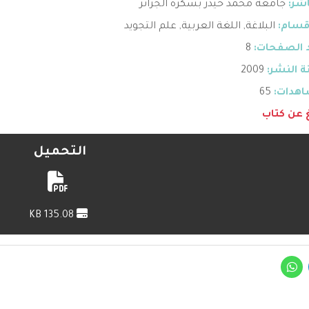
اشر:
جامعة محمد خيذر بسكرة الجزائر
قسام:
البلاغة
,
اللغة العربية
,
علم التجويد
 الصفحات:
8
 النشر:
2009
هدات:
65
غ عن كتاب
التحميل
135.08 KB