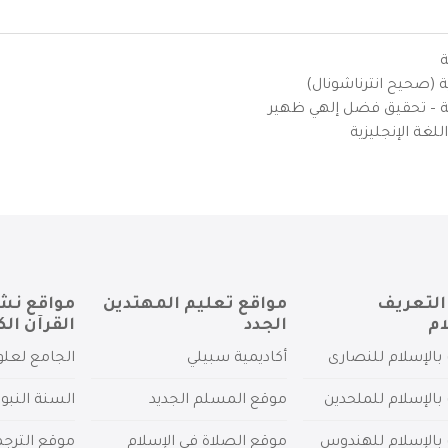
ة
ية (صحيح انترناشونال)
يزية – تحقيق فضل إلهي ظهير
لغة الإنجليزية
التعريف
مواقع تعليم المهتدين
مواقع نش
ام
الجدد
القرآن الك
بالإسلام للنصارى
أكاديمية سبيلي
الجامع لعلو
بالإسلام للملحدين
موقع المسلم الجديد
السنة النبو
 بالإسلام للهندوس
موقع الصلاة في الإسلام
موقع الترج