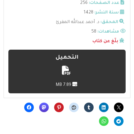
عدد الصفحات:
256
سنة النشر:
1428
المحقق:
د. أحمد عبدالله المقرئ
مشاهدات:
58
بلّغ عن كتاب
التحميل
7.89 MB