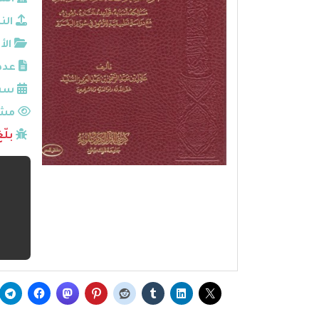
الم
الن
الأ
عدد
سنة
مشا
بلّ