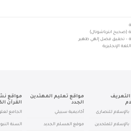
ة
ية (صحيح انترناشونال)
يزية – تحقيق فضل إلهي ظهير
لغة الإنجليزية
التعريف
مواقع تعليم المهتدين
مواقع نش
ام
الجدد
القرآن الك
بالإسلام للنصارى
أكاديمية سبيلي
الجامع لعلو
بالإسلام للملحدين
موقع المسلم الجديد
السنة النبو