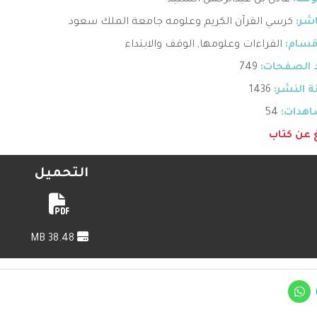
ؤلف:
عادل بن عبدالرحمن السنيد
اشر:
كرسي القرآن الكريم وعلومه جامعة الملك سعود
قسام:
القراءات وعلومها
,
الوقف والابتداء
 الصفحات:
749
 النشر:
1436
هدات:
54
غ عن كتاب
التحميل
38.48 MB