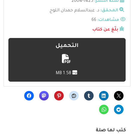
سنة النشر:
1425-2004
المحقق:
د. عبدالسلام حمدان اللوح
مشاهدات:
66
بلّغ عن كتاب
التحميل
1.58 MB
كتب لها صلة