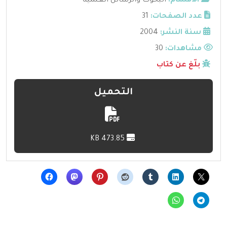
الأقسام:
البحوث والرسائل العلمية
عدد الصفحات:
31
سنة النشر:
2004
مشاهدات:
30
بلّغ عن كتاب
التحميل
473.85 KB