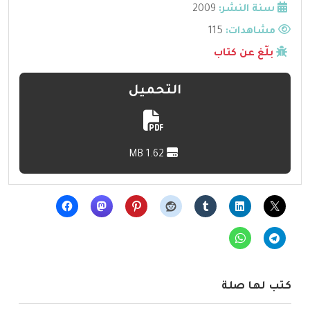
سنة النشر:
2009
مشاهدات:
115
بلّغ عن كتاب
التحميل
1.62 MB
كتب لها صلة