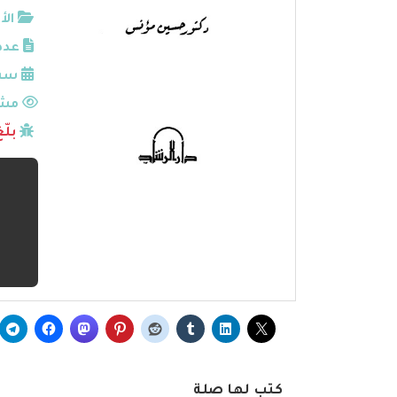
الأ
عدد
سنة
مشا
بلّ
كتب لها صلة