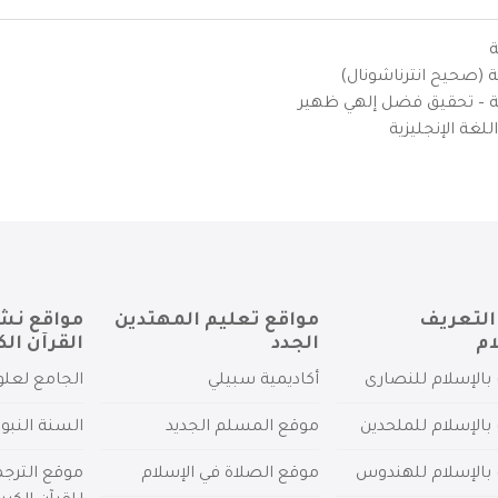
ة
ية (صحيح انترناشونال)
يزية – تحقيق فضل إلهي ظهير
لغة الإنجليزية
التعريف
مواقع تعليم المهتدين
مواقع نش
ام
الجدد
القرآن الك
بالإسلام للنصارى
أكاديمية سبيلي
الجامع لعلو
بالإسلام للملحدين
موقع المسلم الجديد
السنة النبو
 بالإسلام للهندوس
موقع الصلاة في الإسلام
موقع الترج