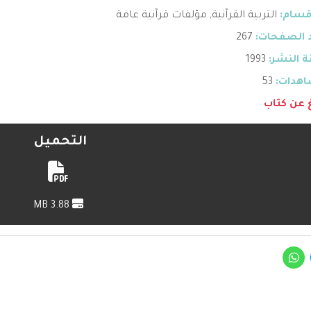
قسام:
التربية القرآنية
,
مؤلفات قرآنية عامة
 الصفحات:
267
 النشر:
1993
هدات:
53
غ عن كتاب
التحميل
3.88 MB