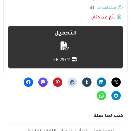
مشاهدات:
41
بلّغ عن كتاب
التحميل
293.11 KB
كتب لها صلة