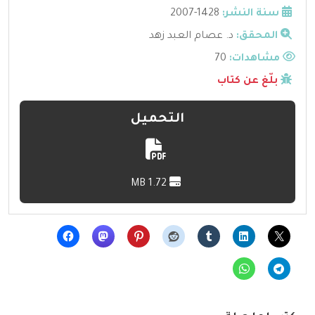
سنة النشر:
1428-2007
المحقق:
د. عصام العبد زهد
مشاهدات:
70
بلّغ عن كتاب
التحميل
1.72 MB