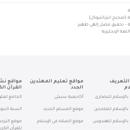
ة
ية (صحيح انترناشونال)
يزية – تحقيق فضل إلهي ظهير
لغة الإنجليزية
التعريف
مواقع تعليم المهتدين
مواقع نش
ام
الجدد
القرآن الك
بالإسلام للنصارى
أكاديمية سبيلي
الجامع لعلو
بالإسلام للملحدين
موقع المسلم الجديد
السنة النبو
 بالإسلام للهندوس
موقع الصلاة في الإسلام
موقع الترج
للقرآن الكري