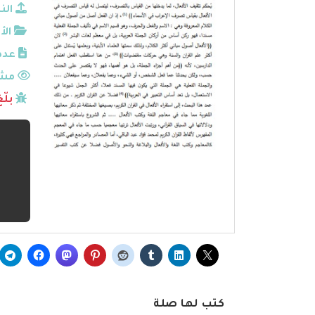
الن
الأ
عدد
مشا
بلّ
كتب لها صلة