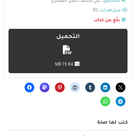
المحقق:
علي محمد حسن العماري
مشاهدات:
70
بلّغ عن كتاب
التحميل
19.84 MB
كتب لها صلة