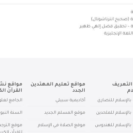
ة
ية (صحيح انترناشونال)
يزية – تحقيق فضل إلهي ظهير
لغة الإنجليزية
التعريف
مواقع تعليم المهتدين
مواقع نش
ام
الجدد
القرآن الك
بالإسلام للنصارى
أكاديمية سبيلي
الجامع لعلو
بالإسلام للملحدين
موقع المسلم الجديد
السنة النبو
 بالإسلام للهندوس
موقع الصلاة في الإسلام
موقع الترج
للقرآن الكري