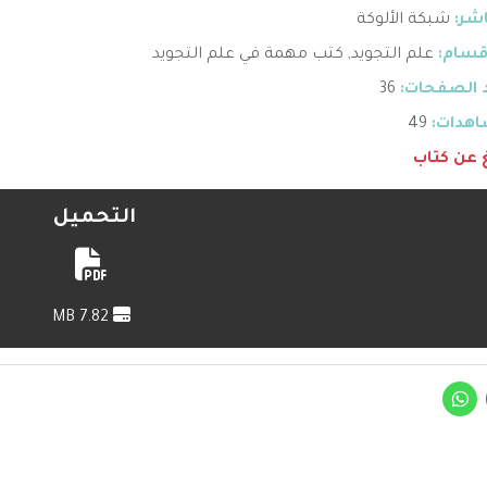
اشر:
شبكة الألوكة
قسام:
علم التجويد
,
كتب مهمة في علم التجويد
 الصفحات:
36
هدات:
49
غ عن كتاب
التحميل
7.82 MB