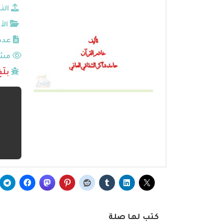
الن
الأ
عدد
مشا
بلّ
كتب لها صلة