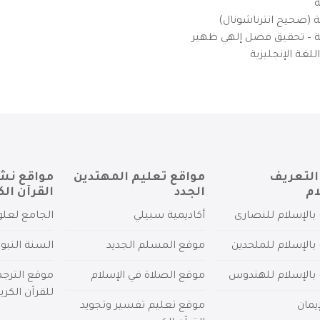
ة
ية (صحيح انترناشونال)
يزية – تحقيق فضل إلهي ظهير
لغة الإنجليزية
التعريف
مواقع تعليم المهتدين
مواقع نش
ام
الجدد
القرآن الك
بالإسلام للنصارى
أكاديمية سبيلي
الجامع لعلو
بالإسلام للملحدين
موقع المسلم الجديد
السنة النبو
 بالإسلام للهندوس
موقع الصلاة في الإسلام
موقع الترج
للقرآن الكري
يمان
موقع تعليم تفسير وتجويد