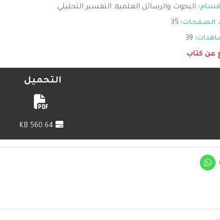
قسام:
البحوث والرسائل العلمية
,
التفسير التحليلي
 الصفحات:
35
هدات:
39
غ عن كتاب
التحميل
560.64 KB