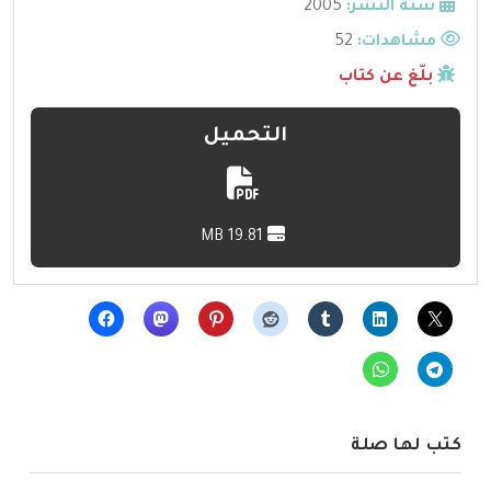
سنة النشر:
2005
مشاهدات:
52
بلّغ عن كتاب
التحميل
19.81 MB
كتب لها صلة