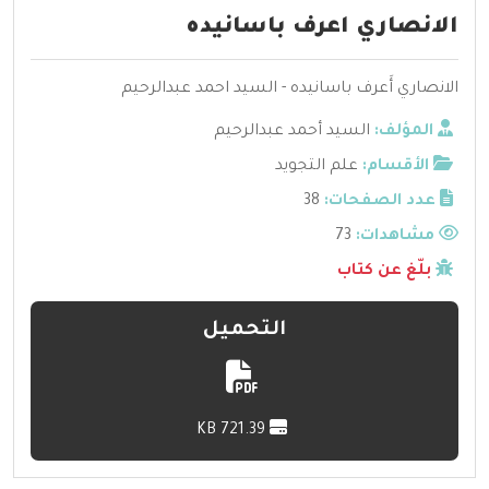
الانصاري اعرف باسانيده
الانصاري أَعرف باسانيده - السيد احمد عبدالرحيم
المؤلف:
السيد أحمد عبدالرحيم
الأقسام:
علم التجويد
عدد الصفحات:
38
مشاهدات:
73
بلّغ عن كتاب
التحميل
721.39 KB