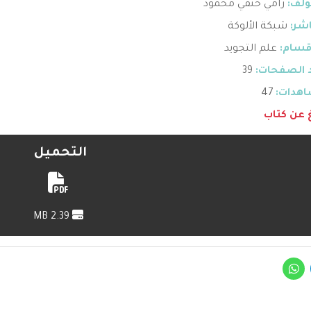
ؤلف:
رامي حنفي محمود
اشر:
شبكة الألوكة
قسام:
علم التجويد
 الصفحات:
39
هدات:
47
غ عن كتاب
التحميل
2.39 MB