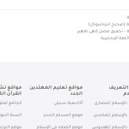
ة
ية (صحيح انترناشونال)
يزية – تحقيق فضل إلهي ظهير
لغة الإنجليزية
التعريف
مواقع تعليم المهتدين
مواقع نش
ام
الجدد
القرآن الك
بالإسلام للنصارى
أكاديمية سبيلي
الجامع لعلو
بالإسلام للملحدين
موقع المسلم الجديد
السنة النبو
 بالإسلام للهندوس
موقع الصلاة في الإسلام
موقع الترج