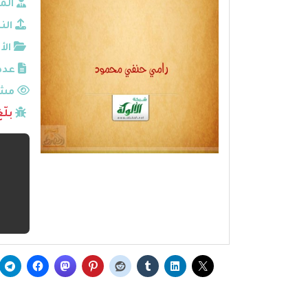
الم
الن
الأ
عدد
مشا
بلّ