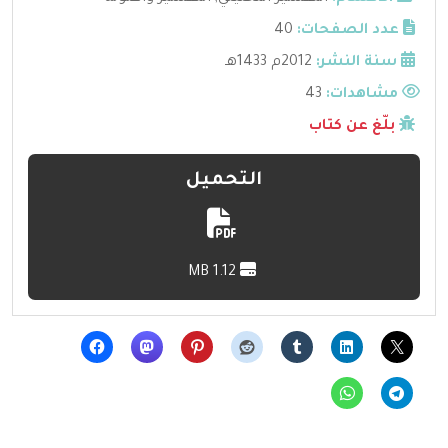
عدد الصفحات:
40
سنة النشر:
2012م 1433هـ
مشاهدات:
43
بلّغ عن كتاب
التحميل
1.12 MB